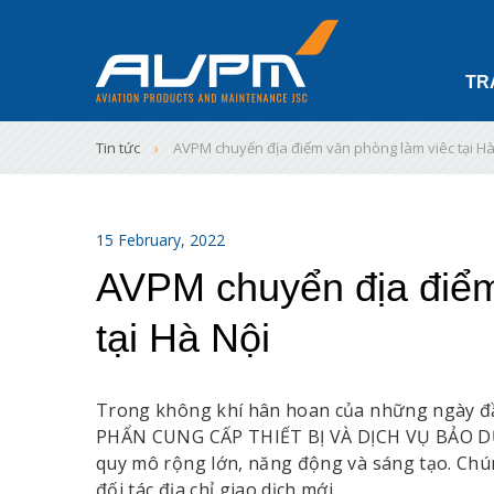
TR
Tin tức
AVPM chuyển địa điểm văn phòng làm viêc tại Hà
15 February, 2022
AVPM chuyển địa điểm
tại Hà Nội
Trong không khí hân hoan của những ngày đầ
PHẨN CUNG CẤP THIẾT BỊ VÀ DỊCH VỤ BẢO 
quy mô rộng lớn, năng động và sáng tạo. Chú
đối tác địa chỉ giao dịch mới.