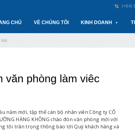
(+84) 
ANG CHỦ
VỀ CHÚNG TÔI
KINH DOANH
T
 Nội
 văn phòng làm viêc
u năm mới, tập thể cán bộ nhân viên Công ty CỔ
DƯỠNG HÀNG KHÔNG chào đón văn phòng mới với
ng tôi trân trọng thông báo tới Quý khách hàng và