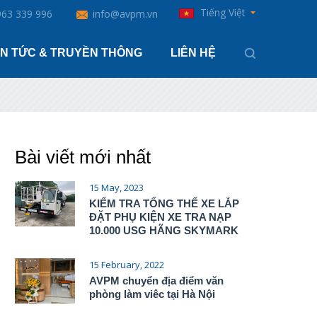
Tiếng Việt
963 339 996
info@avpm.vn
IN TỨC & TRUYỀN THÔNG
LIÊN HỆ
Bài viết mới nhất
15 May, 2023
KIỂM TRA TỔNG THỂ XE LẮP
ĐẶT PHỤ KIỆN XE TRA NẠP
10.000 USG HÃNG SKYMARK
15 February, 2022
AVPM chuyển địa điểm văn
phòng làm viêc tại Hà Nội