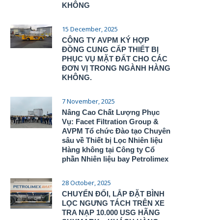
KHÔNG
15 December, 2025
CÔNG TY AVPM KÝ HỢP
ĐỒNG CUNG CẤP THIẾT BỊ
PHỤC VỤ MẶT ĐẤT CHO CÁC
ĐƠN VỊ TRONG NGÀNH HÀNG
KHÔNG.
7 November, 2025
Nâng Cao Chất Lượng Phục
Vụ: Facet Filtration Group &
AVPM Tổ chức Đào tạo Chuyên
sâu về Thiết bị Lọc Nhiên liệu
Hàng không tại Công ty Cổ
phần Nhiên liệu bay Petrolimex
28 October, 2025
CHUYỂN ĐỐI, LẮP ĐẶT BÌNH
LỌC NGƯNG TÁCH TRÊN XE
TRA NẠP 10.000 USG HÃNG