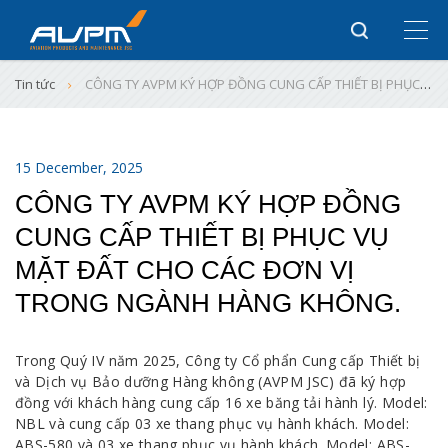
Tin tức
CÔNG TY AVPM KÝ HỢP ĐỒNG CUNG CẤP THIẾT BỊ PHỤC VỤ MẶT ĐẤT CHO CÁC ĐƠN VỊ TRONG NGÀNH HÀNG KHÔNG.
15 December, 2025
CÔNG TY AVPM KÝ HỢP ĐỒNG
CUNG CẤP THIẾT BỊ PHỤC VỤ
MẶT ĐẤT CHO CÁC ĐƠN VỊ
TRONG NGÀNH HÀNG KHÔNG.
Trong Quý IV năm 2025, Công ty Cổ phẩn Cung cấp Thiết bị
và Dịch vụ Bảo dưỡng Hàng không (AVPM JSC) đã ký hợp
đồng với khách hàng cung cấp 16 xe băng tải hành lý. Model:
NBL và cung cấp 03 xe thang phục vụ hành khách. Model:
ABS-580 và 03 xe thang phục vụ hành khách. Model: ABS-