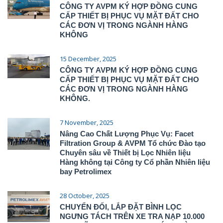
CÔNG TY AVPM KÝ HỢP ĐỒNG CUNG
CẤP THIẾT BỊ PHỤC VỤ MẶT ĐẤT CHO
CÁC ĐƠN VỊ TRONG NGÀNH HÀNG
KHÔNG
15 December, 2025
CÔNG TY AVPM KÝ HỢP ĐỒNG CUNG
CẤP THIẾT BỊ PHỤC VỤ MẶT ĐẤT CHO
CÁC ĐƠN VỊ TRONG NGÀNH HÀNG
KHÔNG.
7 November, 2025
Nâng Cao Chất Lượng Phục Vụ: Facet
Filtration Group & AVPM Tổ chức Đào tạo
Chuyên sâu về Thiết bị Lọc Nhiên liệu
Hàng không tại Công ty Cổ phần Nhiên liệu
bay Petrolimex
28 October, 2025
CHUYỂN ĐỐI, LẮP ĐẶT BÌNH LỌC
NGƯNG TÁCH TRÊN XE TRA NẠP 10.000