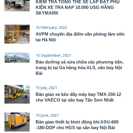
KIỂM TRA TỔNG THỂ XE LẮP ĐẶT PHỤ
KIỆN XE TRA NẠP 10.000 USG HÃNG
SKYMARK
15 February, 2022
AVPM chuyển địa điểm văn phòng làm viêc
tại Hà Nội
15 September, 2021
Bảo dưỡng và sửa chữa các phương tiện,
trang bị tại Ga hàng hóa ALS, sân bay Nội
Bài
15 July, 2021
Bàn giao xe kéo đẩy máy bay TMX-150-12
cho VAECO tại sân bay Tân Sơn Nhất
15 June, 2021
Bàn giao thiết bị khởi động khí ASU-600
-180-DDP cho HGS tại sân bay Nội Bài