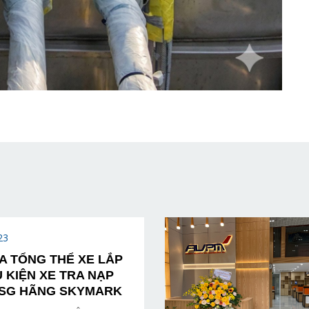
23
A TỔNG THỂ XE LẮP
 KIỆN XE TRA NẠP
 USG HÃNG SKYMARK