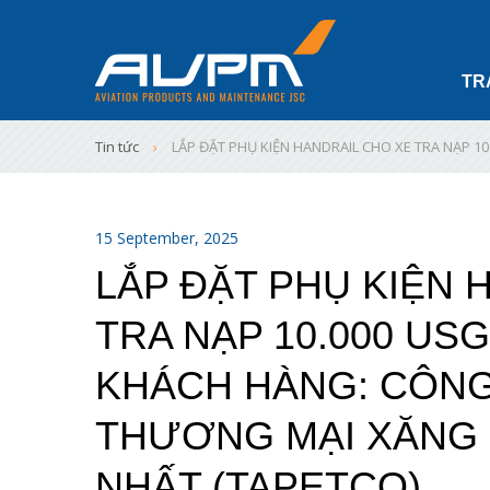
TR
Tin tức
LẮP ĐẶT PHỤ KIỆN HANDRAIL CHO XE TRA NẠP 
15 September, 2025
LẮP ĐẶT PHỤ KIỆN 
TRA NẠP 10.000 US
KHÁCH HÀNG: CÔNG
THƯƠNG MẠI XĂNG 
NHẤT (TAPETCO)