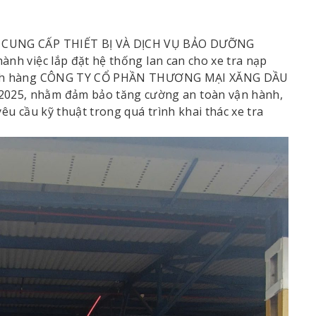
N CUNG CẤP THIẾT BỊ VÀ DỊCH VỤ BẢO DƯỠNG
nh việc lắp đặt hệ thống lan can cho xe tra nạp
khách hàng CÔNG TY CỔ PHẦN THƯƠNG MẠI XĂNG DẦU
025, nhằm đảm bảo tăng cường an toàn vận hành,
êu cầu kỹ thuật trong quá trình khai thác xe tra