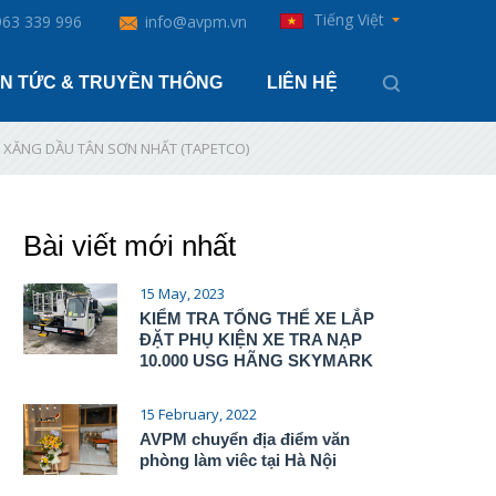
Tiếng Việt
963 339 996
info@avpm.vn
IN TỨC & TRUYỀN THÔNG
LIÊN HỆ
 XĂNG DẦU TÂN SƠN NHẤT (TAPETCO)
Bài viết mới nhất
15 May, 2023
KIỂM TRA TỔNG THỂ XE LẮP
ĐẶT PHỤ KIỆN XE TRA NẠP
10.000 USG HÃNG SKYMARK
15 February, 2022
AVPM chuyển địa điểm văn
phòng làm viêc tại Hà Nội