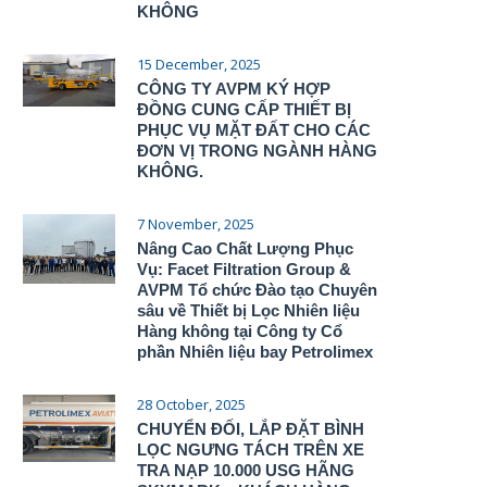
KHÔNG
15 December, 2025
CÔNG TY AVPM KÝ HỢP
ĐỒNG CUNG CẤP THIẾT BỊ
PHỤC VỤ MẶT ĐẤT CHO CÁC
ĐƠN VỊ TRONG NGÀNH HÀNG
KHÔNG.
7 November, 2025
Nâng Cao Chất Lượng Phục
Vụ: Facet Filtration Group &
AVPM Tổ chức Đào tạo Chuyên
sâu về Thiết bị Lọc Nhiên liệu
Hàng không tại Công ty Cổ
phần Nhiên liệu bay Petrolimex
28 October, 2025
CHUYỂN ĐỐI, LẮP ĐẶT BÌNH
LỌC NGƯNG TÁCH TRÊN XE
TRA NẠP 10.000 USG HÃNG