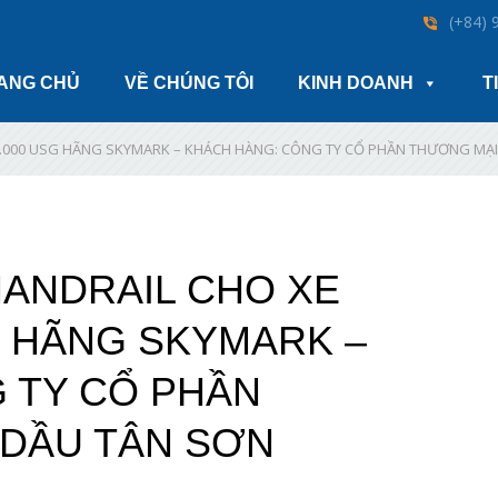
(+84) 
ANG CHỦ
VỀ CHÚNG TÔI
KINH DOANH
T
10.000 USG HÃNG SKYMARK – KHÁCH HÀNG: CÔNG TY CỔ PHẦN THƯƠNG MẠI
HANDRAIL CHO XE
G HÃNG SKYMARK –
 TY CỔ PHẦN
DẦU TÂN SƠN